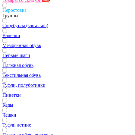
Товары со скидкой
Неростовка
Группы
Сноубутсы (snow-rain)
Валенки
Мембранная обувь
Первые шаги
Пляжная обувь
Текстильная обувь
Туфли, полуботинки
Пинетки
Кеды
Чешки
Туфли летние
Пляжная обувь литьевая