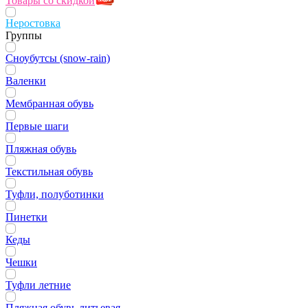
Товары со скидкой
Неростовка
Группы
Сноубутсы (snow-rain)
Валенки
Мембранная обувь
Первые шаги
Пляжная обувь
Текстильная обувь
Туфли, полуботинки
Пинетки
Кеды
Чешки
Туфли летние
Пляжная обувь литьевая