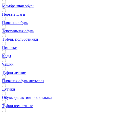
Мембранная обувь
Первые шаги
Пляжная обувь
Текстильная обувь
Туфли, полуботинки
Пинетки
Кеды
Чешки
Туфли летние
Пляжная обувь литьевая
Дутики
Обувь для активного отдыха
Туфли комнатные