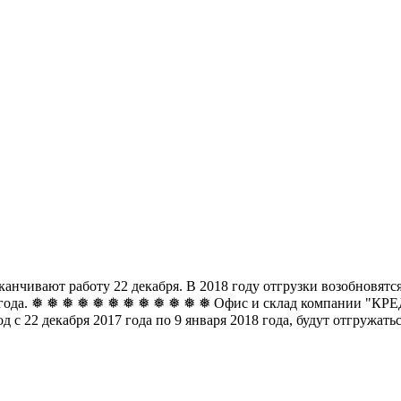
чивают работу 22 декабря. В 2018 году отгрузки возобновятся 
8 года. ❅ ❅ ❅ ❅ ❅ ❅
❅ ❅ ❅ ❅ ❅ ❅ Офис и склад компании "КРЕДО
д с 22 декабря 2017 года по 9 января 2018 года, будут отгружат